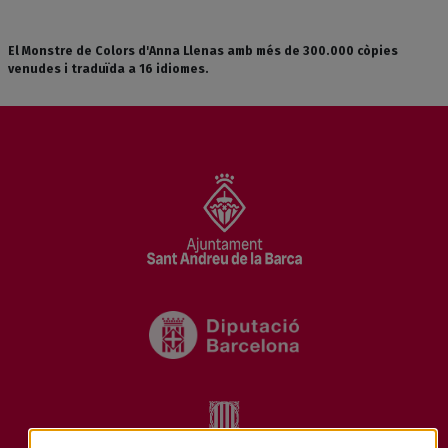
El Monstre de Colors d'Anna Llenas amb més de 300.000 còpies
venudes i traduïda a 16 idiomes.