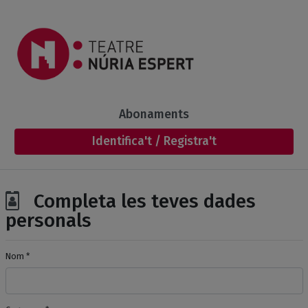
Salta al contingut principal
(current)
Abonaments
Identifica't / Registra't
Completa les teves dades
personals
Nom *