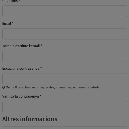
Cognoms *
Email *
Torna a escriure l'email *
Escull una contrasenya *
Mínim 8 caràcters amb majúscules, minúscules, números i símbols
Verifica la contrasenya *
Altres informacions