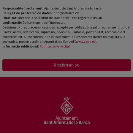
Responsable tractament:
Ajuntament de Sant Andreu de la Barca
Delegat de protecció de dades:
dpd@sabarca.cat
Finalitat:
Atendre la sol·licitud de tramitació i alta registre d'usuari
Legitimació:
Consentiment de l'interessat.
Cessions:
No es preveuen cessions, excepte per obligació legal o requeriment judicial.
Drets:
Accés, rectificació, supressió, oposició, limitació, portabilitat, revocació del
consentiment. Si considereu que el tractament de les vostres dades no s'ajusta a la
normativa, podeu acudir a l'Autoritat de Control (
www.aepd.es
).
Informació addicional:
Política de Privacitat
Registrar-se