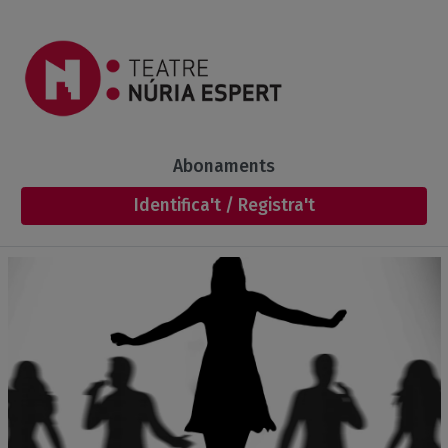
Salta al contingut principal
(current)
Abonaments
Identifica't / Registra't